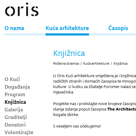
O nama
Kuća arhitekture
Časopis
Knjižnica
Početna stranica
/
Kuća arhitekture
/
Knjižnica
U Oris Kući arhitekture smještena je i knjižnic
O Kući
različitih stranih i domaćih časopisa te mnogo
Događanja
kulture. U kutku za čitatelje Forcimer nalazi se
mjesečnika.
Program
Knjižnica
Posjetite nas i prolistajte nove brojeve časopi
Galerija
starija izdanja poput časopisa
The Architect
bogate zbirke.
Graditelji
Donatori
S veseljem vas očekujemo!
Volontirajte