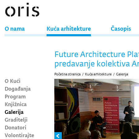
O nama
Kuća arhitekture
Časopis
Future Architecture Pl
predavanje kolektiva 
Početna stranica
/
Kuća arhitekture
/
Galerija
O Kući
Događanja
Program
Knjižnica
Galerija
Graditelji
Donatori
Volontirajte