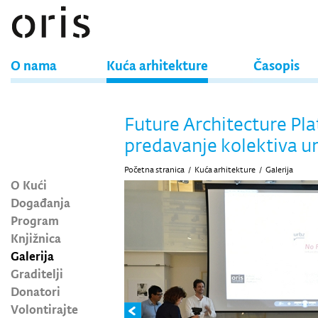
O nama
Kuća arhitekture
Časopis
Future Architecture Pl
predavanje kolektiva u
Početna stranica
/
Kuća arhitekture
/
Galerija
O Kući
Događanja
Program
Knjižnica
Galerija
Graditelji
Donatori
Volontirajte