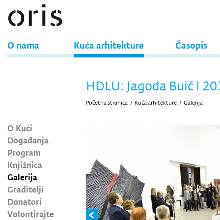
O nama
Kuća arhitekture
Časopis
HDLU: Jagoda Buić I 2
Početna stranica
/
Kuća arhitekture
/
Galerija
O Kući
Događanja
Program
Knjižnica
Galerija
Graditelji
Donatori
Volontirajte