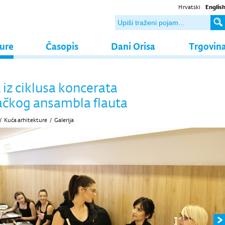
Hrvatski
Englis
ture
Časopis
Dani Orisa
Trgovin
 iz ciklusa koncerata
čkog ansambla flauta
/
Kuća arhitekture
/
Galerija