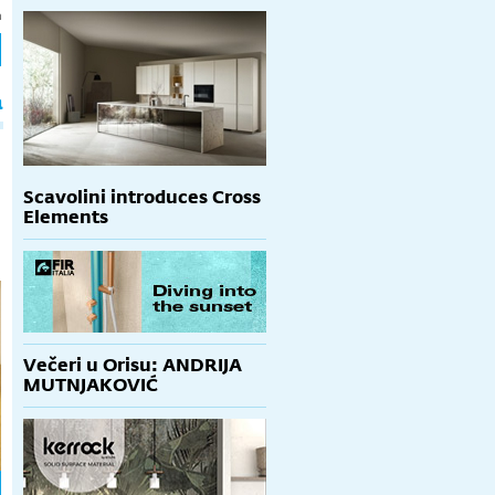
h
a
Scavolini introduces Cross
Elements
Večeri u Orisu: ANDRIJA
MUTNJAKOVIĆ