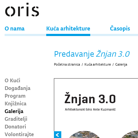
O nama
Kuća arhitekture
Časopis
Predavanje
Žnjan 3.0
Početna stranica
/
Kuća arhitekture
/
Galerija
O Kući
Događanja
Program
Knjižnica
Galerija
Graditelji
Donatori
Volontirajte