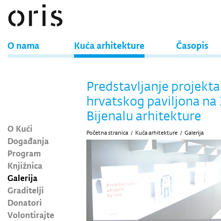
O nama
Kuća arhitekture
Časopis
Predstavljanje projekta
hrvatskog paviljona na 
Bijenalu arhitekture
O Kući
Početna stranica
/
Kuća arhitekture
/
Galerija
Događanja
Program
Knjižnica
Galerija
Graditelji
Donatori
Volontirajte