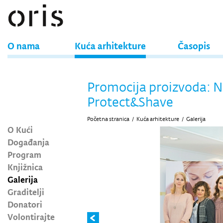
O nama
Kuća arhitekture
Časopis
Promocija proizvoda: 
Protect&Shave
Početna stranica
/
Kuća arhitekture
/
Galerija
O Kući
Događanja
Program
Knjižnica
Galerija
Graditelji
Donatori
Volontirajte