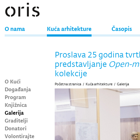
O nama
Kuća arhitekture
Časopis
Proslava 25 godina tvrt
predstavljanje
Open-m
kolekcije
O Kući
Početna stranica
/
Kuća arhitekture
/
Galerija
Događanja
Program
Knjižnica
Galerija
Graditelji
Donatori
Volontirajte