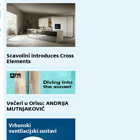
h
a
Scavolini introduces Cross
Elements
Večeri u Orisu: ANDRIJA
MUTNJAKOVIĆ