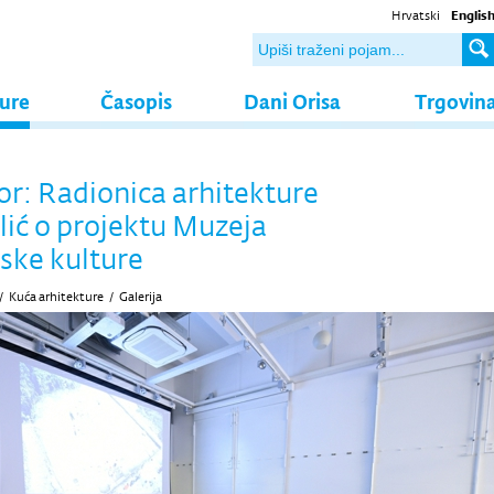
Hrvatski
Englis
ture
Časopis
Dani Orisa
Trgovin
r: Radionica arhitekture
Ilić o projektu Muzeja
ske kulture
/
Kuća arhitekture
/
Galerija