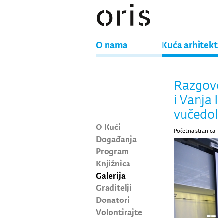
O nama
Kuća arhitek
Razgovo
i Vanja 
vučedol
O Kući
Početna stranica
Događanja
Program
Knjižnica
Galerija
Graditelji
Donatori
Volontirajte