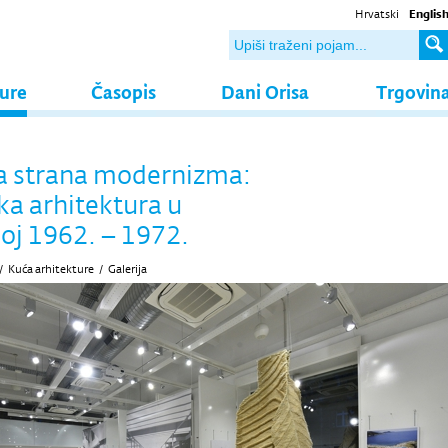
Hrvatski
Englis
ture
Časopis
Dani Orisa
Trgovin
a strana modernizma:
ka arhitektura u
oj 1962. – 1972.
/
Kuća arhitekture
/
Galerija