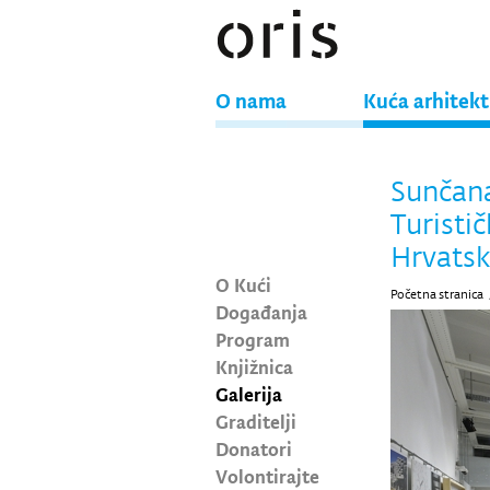
O nama
Kuća arhitek
Sunčan
Turistič
Hrvatsk
O Kući
Početna stranica
Događanja
Program
Knjižnica
Galerija
Graditelji
Donatori
Volontirajte