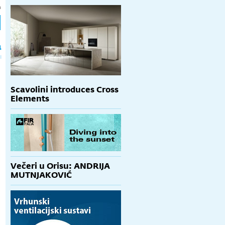
h
a
Scavolini introduces Cross
Elements
Večeri u Orisu: ANDRIJA
MUTNJAKOVIĆ