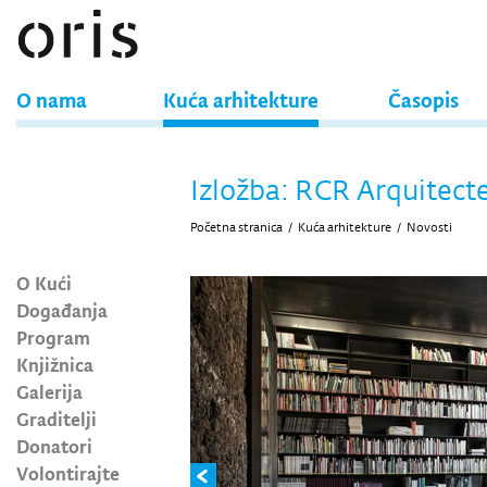
O nama
Kuća arhitekture
Časopis
Izložba: RCR Arquitect
Početna stranica
/
Kuća arhitekture
/
Novosti
O Kući
Događanja
Program
Knjižnica
Galerija
Graditelji
Donatori
Volontirajte