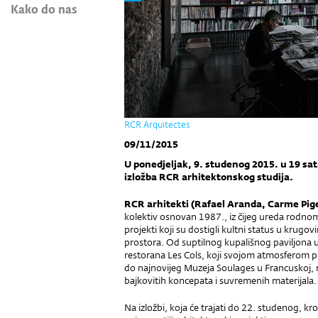
Kako do nas
RCR Arquitectes
09/11/2015
U ponedjeljak, 9. studenog 2015. u 19 sat
izložba RCR arhitektonskog studija.
RCR arhitekti (Rafael Aranda, Carme Pig
kolektiv osnovan 1987., iz čijeg ureda rodno
projekti koji su dostigli kultni status u krugovi
prostora. Od suptilnog kupališnog paviljona
restorana Les Cols, koji svojom atmosferom pri
do najnovijeg Muzeja Soulages u Francuskoj, n
bajkovitih koncepata i suvremenih materijala.
Na izložbi, koja će trajati do 22. studenog, kroz