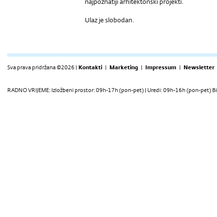
najpoznatiji arhitektonski projekti.
Ulaz je slobodan.
Sva prava pridržana ©2026 |
Kontakti
|
Marketing
|
Impressum
|
Newsletter
RADNO VRIJEME: Izložbeni prostor: 09h-17h (pon-pet) | Uredi: 09h-16h (pon-pet) Bi