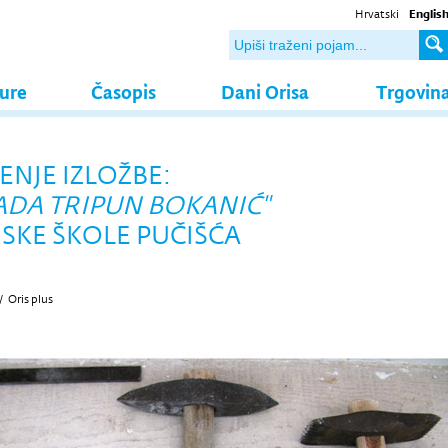
Hrvatski
Englis
ture
Časopis
Dani Orisa
Trgovin
NJE IZLOŽBE:
DA TRIPUN BOKANIĆ"
SKE ŠKOLE PUČIŠĆA
/
Oris plus