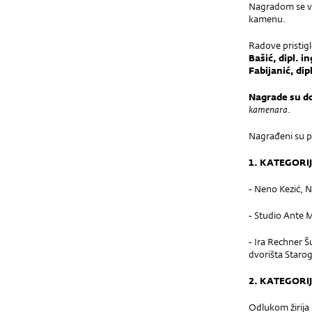
Nagradom se vr
kamenu.
Radove pristigle
Bašić, dipl. i
Fabijanić, dip
Nagrade su do
kamenara
.
Nagrađeni su pr
1. KATEGORI
- Neno Kezić, 
- Studio Ante M
- Ira Rechner Š
dvorišta Starog
2. KATEGORI
Odlukom žirija 