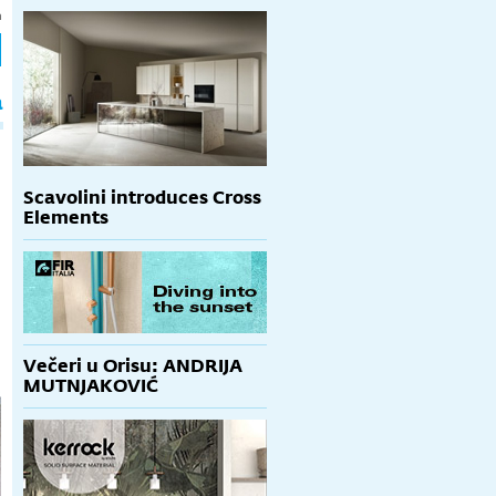
h
a
Scavolini introduces Cross
Elements
Večeri u Orisu: ANDRIJA
MUTNJAKOVIĆ