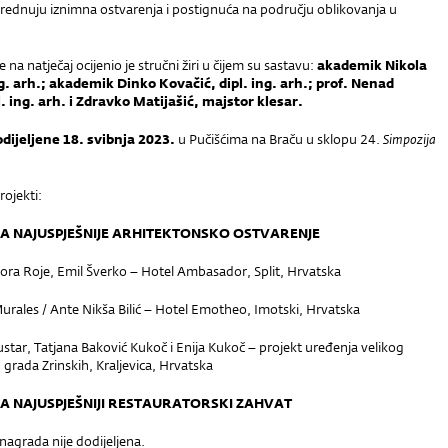
ednuju iznimna ostvarenja i postignuća na području oblikovanja u
 na natječaj ocijenio je stručni žiri u čijem su sastavu:
akademik Nikola
ng. arh.; akademik Dinko Kovačić, dipl. ing. arh.; prof. Nenad
l. ing. arh. i Zdravko Matijašić, majstor klesar.
dijeljene 18. svibnja 2023.
u Pučišćima na Braču u sklopu 24.
Simpozija
ojekti:
JA NAJUSPJEŠNIJE ARHITEKTONSKO OSTVARENJE
Nora Roje, Emil Šverko – Hotel Ambasador, Split, Hrvatska
urales / Ante Nikša Bilić – Hotel Emotheo, Imotski, Hrvatska
ustar, Tatjana Baković Kukoč i Enija Kukoč – projekt uređenja velikog
 grada Zrinskih, Kraljevica, Hrvatska
JA NAJUSPJEŠNIJI RESTAURATORSKI ZAHVAT
nagrada nije dodijeljena.