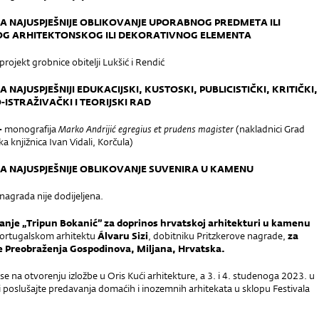
JA NAJUSPJEŠNIJE OBLIKOVANJE UPORABNOG PREDMETA ILI
OG ARHITEKTONSKOG ILI DEKORATIVNOG ELEMENTA
projekt grobnice obitelji Lukšić i Rendić
A NAJUSPJEŠNIJI EDUKACIJSKI, KUSTOSKI, PUBLICISTIČKI, KRITIČKI,
ISTRAŽIVAČKI I TEORIJSKI RAD
–
monografija
Marko Andrijić egregius et prudens magister
(nakladnici Grad
a knjižnica Ivan Vidali, Korčula)
JA NAJUSPJEŠNIJE OBLIKOVANJE SUVENIRA U KAMENU
nagrada nije dodijeljena.
anje „Tripun Bokanić” za doprinos hrvatskoj arhitekturi u kamenu
 portugalskom arhitektu
Álvaru Sizi
, dobitniku Pritzkerove nagrade,
za
e Preobraženja Gospodinova, Miljana, Hrvatska.
se na otvorenju izložbe u Oris Kući arhitekture, a 3. i 4. studenoga 2023. u
i poslušajte predavanja domaćih i inozemnih arhitekata u sklopu Festivala