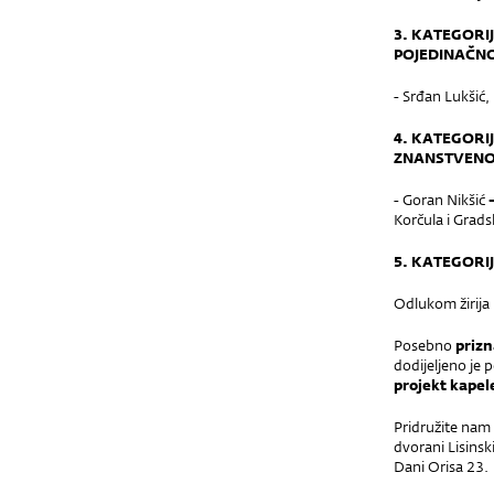
3. KATEGORI
POJEDINAČN
- Srđan Lukšić, 
4. KATEGORIJ
ZNANSTVENO-
- Goran Nikšić
Korčula i Gradsk
5. KATEGORI
Odlukom žirija 
Posebno
prizn
dodijeljeno je
projekt k
apel
Pridružite nam 
dvorani Lisinsk
Dani Orisa 23.