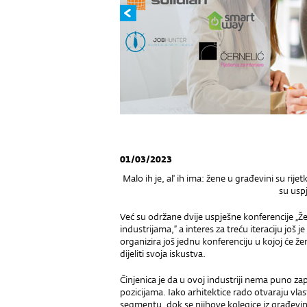
01/03/2023
Malo ih je, al' ih ima: žene u građevini su rij
su uspj
Već su održane dvije uspješne konferencije „Že
industrijama,” a interes za treću iteraciju još
organizira još jednu konferenciju u kojoj će že
dijeliti svoja iskustva.
Činjenica je da u ovoj industriji nema puno zap
pozicijama. Iako arhitektice rado otvaraju vla
segmentu, dok se njihove kolegice iz građevine