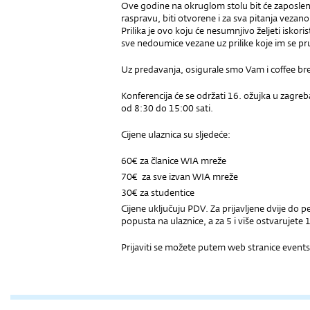
Ove godine na okruglom stolu bit će zaposleni
raspravu, biti otvorene i za sva pitanja vezano 
Prilika je ovo koju će nesumnjivo željeti iskoris
sve nedoumice vezane uz prilike koje im se pru
Uz predavanja, osigurale smo Vam i coffee brea
Konferencija će se održati 16. ožujka u zagre
od 8:30 do 15:00 sati.
Cijene ulaznica su sljedeće:
60€ za članice WIA mreže
70€ za sve izvan WIA mreže
30€ za studentice
Cijene uključuju PDV. Za prijavljene dvije do p
popusta na ulaznice, a za 5 i više ostvarujete
Prijaviti se možete putem web stranice even