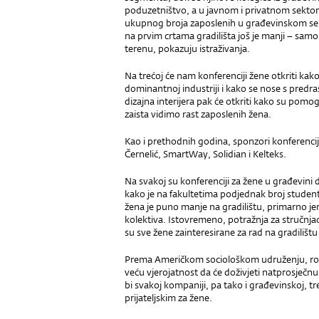
poduzetništvo, a u javnom i privatnom sekto
ukupnog broja zaposlenih u građevinskom sek
na prvim crtama gradilišta još je manji – sam
terenu, pokazuju istraživanja.
Na trećoj će nam konferenciji žene otkriti kak
dominantnoj industriji i kako se nose s predra
dizajna interijera pak će otkriti kako su pomo
zaista vidimo rast zaposlenih žena.
Kao i prethodnih godina, sponzori konferencij
Černelić, SmartWay, Solidian i Kelteks.
Na svakoj su konferenciji za žene u građevini 
kako je na fakultetima podjednak broj studenti
žena je puno manje na gradilištu, primarno jer
kolektiva. Istovremeno, potražnja za stručnja
su sve žene zainteresirane za rad na gradilišt
Prema Američkom sociološkom udruženju, rod
veću vjerojatnost da će doživjeti natprosječnu 
bi svakoj kompaniji, pa tako i građevinskoj, treba
prijateljskim za žene.