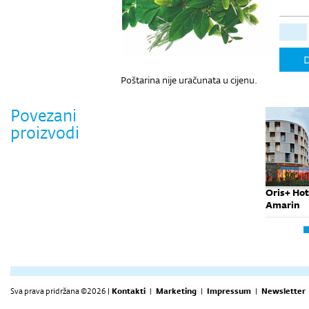
D
Poštarina nije uračunata u cijenu.
Povezani
proizvodi
Oris+ Hot
Amarin
Sva prava pridržana ©2026 |
Kontakti
|
Marketing
|
Impressum
|
Newsletter
Oris+ Hot