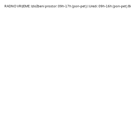
Amarin
RADNO VRIJEME: Izložbeni prostor: 09h-17h (pon-pet) | Uredi: 09h-16h (pon-pet) Bi
Oris+ Hot
Amarin