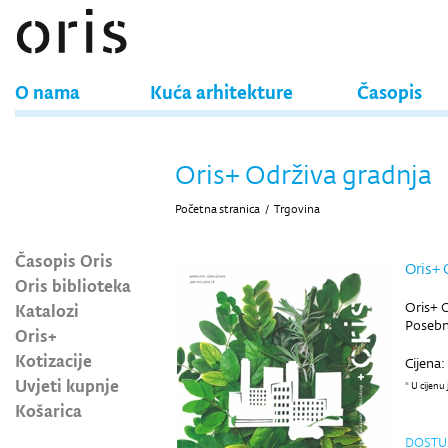
O nama
Kuća arhitekture
Časopis
Oris+ Održiva gradnja
Početna stranica
/
Trgovina
Časopis Oris
Oris+ 
Oris biblioteka
Katalozi
Oris+ 
Posebn
Oris+
Kotizacije
Cijena:
Uvjeti kupnje
* U cijenu
Košarica
DOSTU