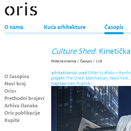
O nama
Kuća arhitekture
Časopis
Culture Shed
: Kinetička
Početna stranica
/
Časopis
/
118
arhitektonski ured
Diller Scofidio + Renfr
O časopisu
projekt
The Shed, Manhattan, New York,
Novi broj
napisao
Ivan Rupnik
Oris+
Prethodni brojevi
Arhiva članaka
Oris publikacije
Kupite