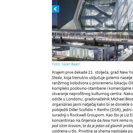
Foto: Iwan Baan
Krajem prve dekade 21. stoljeća, grad New Yo
Sheda
, koja trenutno uključuje golemo naselj
ranžirnog kolodvora u privremenu lokaciju Olim
kompleks poslovno-stambene i komercijalne na
stvaranje neprofitnog kulturnog centra. Nako
održe u Londonu, gradonačelnik Michael Bloo
organizirao javni natječaj kako bi se donekle 
pobijedili Diller Scofidio + Renfro (DSR), jed
suradnji s Rockwell Groupom. Kao što je Liz Dil
koncentrirao na činjenice da
New York nema mje
pod istim krovom, te da je jedan od glavnih probl
usidrena u tlo. Prvotna se shema nastojala 