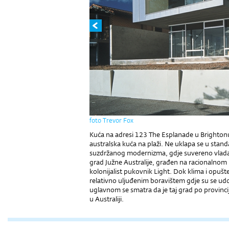
foto Trevor Fox
Kuća na adresi 123 The Esplanade u Brightonu
australska kuća na plaži. Ne uklapa se u stan
suzdržanog modernizma, gdje suvereno vlada n
grad Južne Australije, građen na racionalnom r
kolonijalist pukovnik Light. Dok klima i opušte
relativno uljuđenim boravištem gdje su se udobn
uglavnom se smatra da je taj grad po provincij
u Australiji.