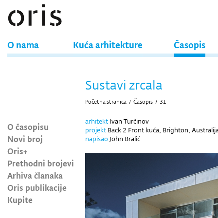
O nama
Kuća arhitekture
Časopis
Sustavi zrcala
Početna stranica
/
Časopis
/
31
arhitekt
Ivan Turčinov
O časopisu
projekt
Back 2 Front kuća, Brighton, Australij
Novi broj
napisao
John Bralić
Oris+
Prethodni brojevi
Arhiva članaka
Oris publikacije
Kupite