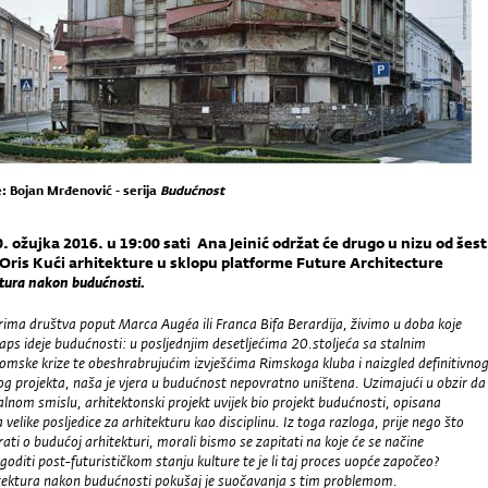
e: Bojan Mrđenović - serija
Budućnost
. ožujka 2016. u 19:00 sati Ana Jeinić održat će drugo u nizu od šest
Oris Kući arhitekture u sklopu platforme Future Architecture
tura nakon budućnosti.
ima društva poput Marca Augéa ili Franca Bifa Berardija, živimo u doba koje
laps ideje budućnosti: u posljednjim desetljećima 20.stoljeća sa stalnim
mske krize te obeshrabrujućim izvješćima Rimskoga kluba i naizgled definitivno
og projekta, naša je vjera u budućnost nepovratno uništena. Uzimajući u obzir da
alnom smislu, arhitektonski projekt uvijek bio projekt budućnosti, opisana
a velike posljedice za arhitekturu kao disciplinu. Iz toga razloga, prije nego što
ati o budućoj arhitekturi, morali bismo se zapitati na koje će se načine
agoditi post-futurističkom stanju kulture te je li taj proces uopće započeo?
tektura nakon budućnosti pokušaj je suočavanja s tim problemom.