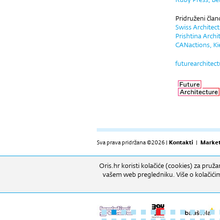
Pridruženi član
Swiss Architec
Prishtina Arch
CANactions, Ki
futurearchitec
Sva prava pridržana ©2026 |
Kontakti
|
Market
Oris.hr koristi kolačiće (cookies) za pruž
RADNO VRIJEME: Izložbeni prostor: 09h-17h (pon-
vašem web pregledniku. Više o kolačić