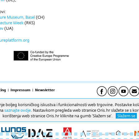
ovi:
ture Museum, Basel
(CH)
itecture Week
(RKS)
ev
(UA)
tureplatform.org
ing
|
Impressum
|
Newsletter
anje boljeg korisničkog iskustva i funkcionalnosti web trgovine. Postavke kola
pet) | Uredi: 09h-16h (pon-pet) Biblioteka: 09h-16h. (pon-pet).
ima
saznajte ovdje
. Nastavkom pregleda web stranice Oris.hr slažete se s kor
korištenja web stranice Oris.hr kliknite na gumb 'Slažem se'.
Slažem se