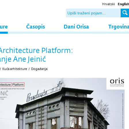
Hrvatski
Englis
ture
Časopis
Dani Orisa
Trgovin
Architecture Platform:
nje Ane Jeinić
/
Kuća arhitekture
/
Događanja