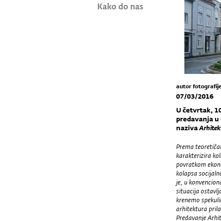
Kako do nas
autor fotografij
07/03/2016
U četvrtak, 10
predavanja u 
naziva
Arhitek
Prema teoretičar
karakterizira ko
povratkom ekono
kolapsa socijaln
je, u konvencion
situacija ostavlj
krenemo spekulir
arhitektura pril
Predavanje Arhi