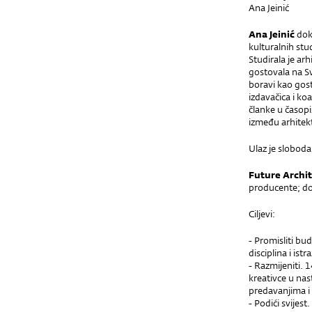
Ana Jeinić
Ana Jeinić
dokt
kulturalnih stu
Studirala je ar
gostovala na Sv
boravi kao gost
izdavačica i ko
članke u časop
između arhitekt
Ulaz je sloboda
Future Archi
producente; don
Ciljevi:
- Promisliti bu
disciplina i ist
- Razmijeniti. 
kreativce u nas
predavanjima i 
- Podići svijest