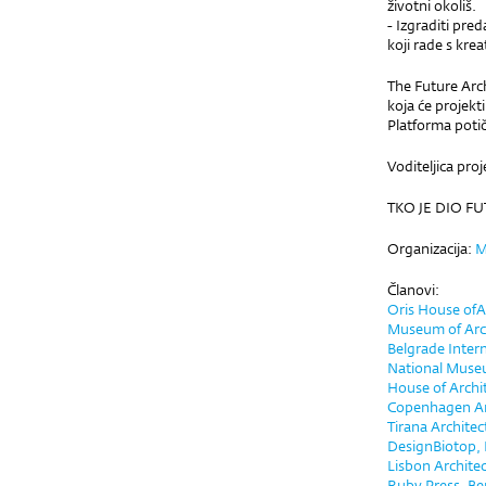
životni okoliš.
- Izgraditi pr
koji rade s kre
The Future Arch
koja će projekt
Platforma potič
Voditeljica pro
TKO JE DIO F
Organizacija:
M
Članovi:
Oris House ofA
Museum of Arc
Belgrade Inter
National Muse
House of Archi
Copenhagen Arc
Tirana Archite
DesignBiotop, 
Lisbon Architec
Ruby Press, Ber