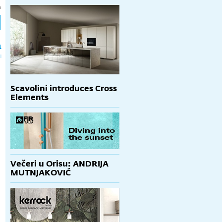
h
a
Scavolini introduces Cross
Elements
Večeri u Orisu: ANDRIJA
MUTNJAKOVIĆ