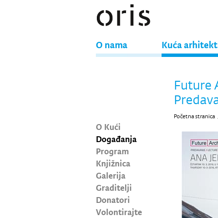
O nama
Kuća arhitek
Future 
Predava
Početna stranica
O Kući
Događanja
Program
Knjižnica
Galerija
Graditelji
Donatori
Volontirajte