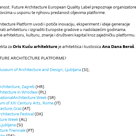
edanost. Future Architecture European Quality Label prepoznaje organizator
ativcima u usponu te njihovu predanost ciljevima platforme.
itecture Platform uvodi i potiče inovaciju, eksperiment i ideje generacije
irati arhitekturu i izgraditi Europske gradove u nadolazećim godinama.
e arhitekturu, kulturu, znanje i društveni kapital kroz zajedničku platformu.
jekta za
Oris Kuću arhitekture
je arhitektica i kustosica
Ana Dana Beroš
.
UTURE ARCHITECTURE PLATFORME?
useum of Architecture and Design, Ljubljana
(SI);
rchitecture, Zagreb
(HR)
hitecture in Wrocław
(PL)
nationalArchitecture Week
(SR)
um of XXI Century Arts, Rome
(IT)
tecture,Graz
(AT)
hitecture Festival
(DK)
cture Week
(AL)
Ljubljana
(SI)
ture Triennale
(PT)
lin
(DE);