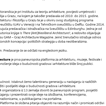
orandica je pri Institutu za teoriju arhitekture, povijesti umjetnosti i
dija u Grazu, na kojem je također predavala od 2010. do 2015. godine.
hitekturu i filozofiju u Grazu te je u okviru svog studijskog programa
eučilištu IUAV u Veneciji i na Tehničkom sveučilištu u Delftu. Godine 2014.
ujuća predavačica i istraživačica na Sveučilištu u Edinburghu. Jedna je od
autorica knjige
Is There (Anti)Neoliberal Architecture?
, a redovito objavljuje
isu GAM – Graz Architecture Magazine. Jeinić trenutačno istražuje odnos
onskih koncepcija i političkih strategija u doba neoliberalizma.
n. Predavanje će se održati na engleskom jeziku.
tecture
je prva paneuropska platforma za arhitekturu, muzeje, festivale i
ošenje ideja o budućnosti gradova i arhitekture bliže široj publici.
dućnost. Istaknut ćemo talentiranu generaciju u nastajanju iz različitih
ražiti i podijeliti ideje o budućnosti gradova i arhitekture.
14 organizatora iz 13 zemalja stvorit će paneuropski program, posjetiti
tajanju i prezentirati svoje ideje na izložbama, konferencijama,
radionicama, u publikacijama i na portalima.
. Platforma će složena pitanja objasniti na razumljiv način i promicati održivi