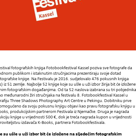
stival fotografskih knjiga Fotobookfestival Kassel poziva sve fotografe da
nom publikom i istaknutim stručnjacima prezentiraju svoje dotad
tografske knjige. Na Festivalu je 2016. sudjelovalo 476 pokusnih knjiga
z 51 zemlje. Najbolje 52 knjige koje su ušle u uži izbor žirija bit će izložene
m fotografskim događanjima. Od ta 52 naslova izabrana su tri pobjednik
o međunarodni žiri stručnjaka na festivalu 8. Fotobookfestival Kassel u
grafiju Three Shadows Photography Art Centre u Pekingu. Dobitniku prve
 omogućeno da svoju pokusnu knjigu objavi kao pravu fotografsku knjigu u
Books, produkcijskim partnerom Festivala iz Njemačke. Druga je nagrada
ciju knjige u vrijednosti 500 €, dok je treća nagrada kupon u vrijednosti
roviteljstvu izdavača K-Books, partnera Fotobookfestivala.
e su ušle u uži izbor bit će izložene na sljedećim fotografskim