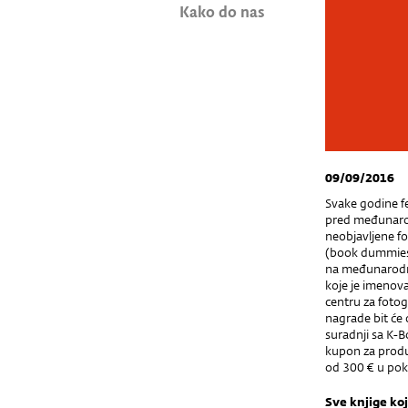
Kako do nas
09/09/2016
Svake godine fe
pred međunarod
neobjavljene fo
(book dummies) i
na međunarodni
koje je imenova
centru za foto
nagrade bit će
suradnji sa K-
kupon za produk
od 300 € u pok
Sve knjige koj