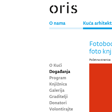
O nama
Kuća arhitek
Fotoboo
foto knj
Početna stranica
O Kući
Događanja
Program
Knjižnica
Galerija
Graditelji
Donatori
Volontirajte