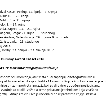
ival Kassel, Peking: 11. lipnja – 3. srpnja
im: 10. – 26. lipnja
ublin: 1. – 31. srpnja
slo: 8. – 14. rujna
Vida, Zagreb: 13. – 21. rujna
magem, Braga: 21. rujna – 5. studenog
 Aarhus, Galleri Image: 29. rujna – 9. listopada
2. listopada – 23. studenog
raj 2016
, Derby: 23. ožujka – 23. travnja 2017.
a Dummy Award Kassel 2016
ELIN:
Monsanto: fotografsko istraživanje
lasnom odlukom žirija,
Monsanto
nudi zapanjujući fotografski uvid u
šnjost tvornice kemikalija i plastike Monsanto. Knjiga kombinira materijale iz
rhive s nizom portreta i pejzaža koji su direktno pogođeni posljedicama
oizvodnje za okoliš. Važnost teme prikazana je tehnikom koja savršeno
afiju, dizajn i tekst. Ovo je racionalni oblik protestne knjige, istinski