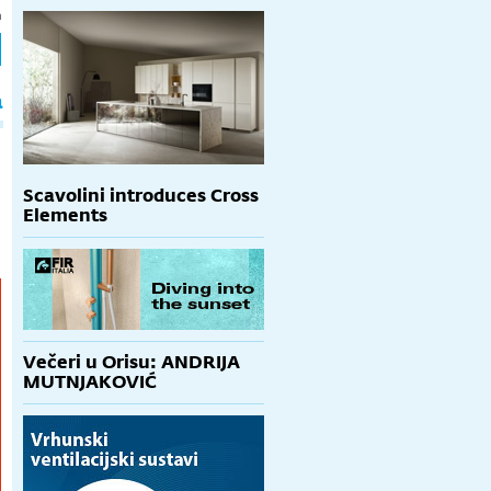
h
a
Scavolini introduces Cross
Elements
Večeri u Orisu: ANDRIJA
MUTNJAKOVIĆ