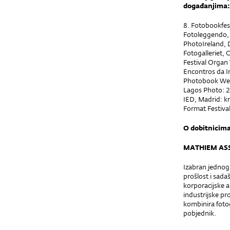
događanjima:
8. Fotobookfest
Fotoleggendo, R
PhotoIreland, D
Fotogalleriet, O
Festival Organ 
Encontros da I
Photobook Week
Lagos Photo: 2
IED, Madrid: k
Format Festival
O dobitnicim
MATHIEM ASS
Izabran jednog
prošlost i sada
korporacijske a
industrijske pr
kombinira fotogr
pobjednik.