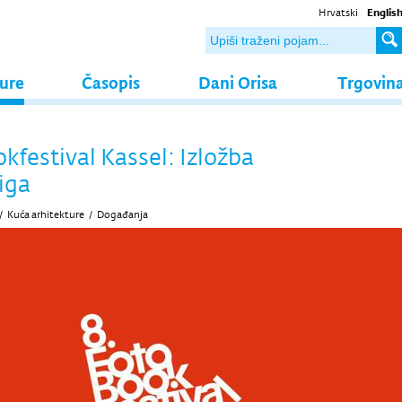
Hrvatski
Englis
ture
Časopis
Dani Orisa
Trgovin
kfestival Kassel: Izložba
iga
/
Kuća arhitekture
/
Događanja