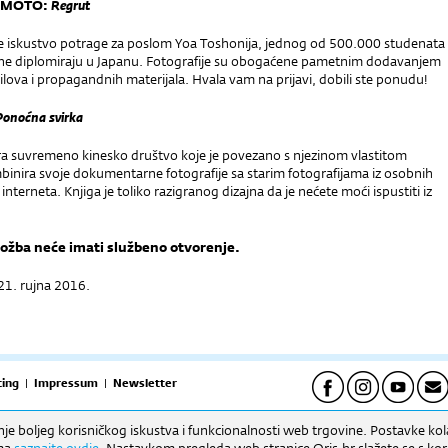
AMOTO:
Regrut
e iskustvo potrage za poslom Yoa Toshonija, jednog od 500.000 studenata
ine diplomiraju u Japanu. Fotografije su obogaćene pametnim dodavanjem
ova i propagandnih materijala. Hvala vam na prijavi, dobili ste ponudu!
Ponoćna svirka
ra suvremeno kinesko društvo koje je povezano s njezinom vlastitom
binira svoje dokumentarne fotografije sa starim fotografijama iz osobnih
interneta. Knjiga je toliko razigranog dizajna da je nećete moći ispustiti iz
ložba neće imati službeno otvorenje.
 21. rujna 2016.
ing
|
Impressum
|
Newsletter
anje boljeg korisničkog iskustva i funkcionalnosti web trgovine. Postavke kola
pet) | Uredi: 09h-16h (pon-pet) Biblioteka: 09h-16h. (pon-pet).