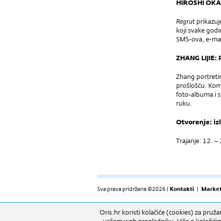
HIROSHI OK
Regrut
prikazuj
koji svake god
SMS-ova, e-mail
ZHANG LIJIE:
Zhang portreti
prošlošću. Kom
foto-albuma i s 
ruku.
Otvorenje: iz
Trajanje: 12. –
Sva prava pridržana ©2026 |
Kontakti
|
Market
Oris.hr koristi kolačiće (cookies) za pruž
RADNO VRIJEME: Izložbeni prostor: 09h-17h (pon-