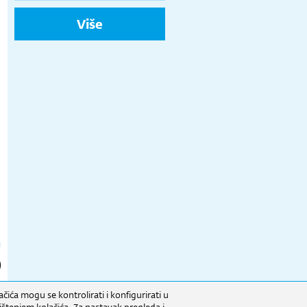
Više
čića mogu se kontrolirati i konfigurirati u