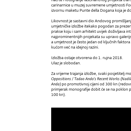
carinarnice u muzej suvremene umjetnosti Fon
izvornu maketu Punte della Dogana koja je d
Likovnost je sastavni dio Andovog promišljanja 
umjetničke izložbe itekako pogodan za prezen
prakse koju i sam arhitekt uvijek doživljava in
najprominentnijih projekata su upravo galerijske
a umjetnost je često jedan od ključnih faktor
kućom već na idejnoj razini.
Izložba ostaje otvorena do 1. rujna 2018.
Ulaz je slobodan.
Za vrijeme trajanja izložbe, svaki posjetitelj 
Oppositions / Tadao Ando's Recent Works (Nadila
Anda)
po promotivnoj cijeni od 300 kn (redovna
primjerak monografije dobit će se na poklon 
100 kn).