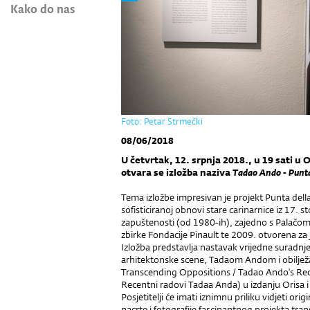
Kako do nas
Foto: Petar Strmečki
08/06/2018
U četvrtak, 12. srpnja 2018., u 19 sati u 
otvara se izložba naziva
Tadao Ando - Punt
Tema izložbe impresivan je projekt Punta della 
sofisticiranoj obnovi stare carinarnice iz 17. 
zapuštenosti (od 1980-ih), zajedno s Palačom
zbirke Fondacije Pinault te 2009. otvorena za 
Izložba predstavlja nastavak vrijedne suradnje
arhitektonske scene, Tadaom Andom i obiljež
Transcending Oppositions / Tadao Ando's Rec
Recentni radovi Tadaa Anda) u izdanju Orisa i
Posjetitelji će imati iznimnu priliku vidjeti or
nacrte i fotografije fascinantnog projekta tra