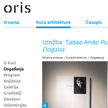
O nama
Kuća arhitekture
Časopis
Izložba: Tadao Ando
Pu
Dogana
Početna stranica
/
Kuća arhitekture
/
Događanja
O Kući
Događanja
Program
Knjižnica
Galerija
Graditelji
Donatori
Volontirajte