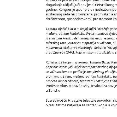
stoljeća koja je izravno sudjelovala u čitavom
događanja uključujući povijesni Četvrti kong
godine. Kongres je ujedno bio i neslužbeni p
sustavnog rada na promicanju promišljanja ar
društvenom, gospodarskom i prostornom ko
Tamara Bjažić Klarin u svojoj knjizi istražuje ge
međunarodnom kontekstu. Weissmannovo djelovan
je značajan korak u definiranju diskursa vezanog
svjetskog rata. Autorica raspravlja o važnom, a
moderne arhitekture i planiranja: debati o “razv
grad Zagreb i CIAM, koja je nakon rata služila u s
Koristeći se brojnim izvorima, Tamara Bjažić Klarin
doprinos ostao još uvijek neprepoznat zbog njego
se važnom temom periferije kao plodnog okružja z
promjena u širem, međunarodnom kontekstu, autor
procesa modernizacije, transfera i razmjene znanj
Profesor Ákos Moravánszky, Institut za povijes
u Zürichu
Susretljivošću Hrvatske televizije povodom razg
o rezultatima natječaja za centar Skopja u k