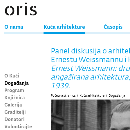
O nama
Kuća arhitekture
Časopis
Panel diskusija o arhite
Ernestu Weissmannu i k
Ernest Weissmann: dru
O Kući
angažirana arhitektura
Događanja
1939.
Program
Početna stranica
/
Kuća arhitekture
/
Događanja
Knjižnica
Galerija
Graditelji
Donatori
Volontirajte