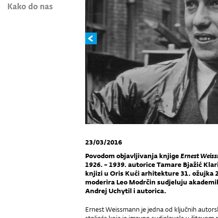
Kako do nas
23/03/2016
Povodom objavljivanja knjige
Ernest Weiss
1926. – 1939.
autorice Tamare Bjažić Klar
knjizi u Oris Kući arhitekture 31. ožujka 
moderira Leo Modrčin sudjeluju akademik
Andrej Uchytil i autorica.
Ernest Weissmann je jedna od ključnih autors